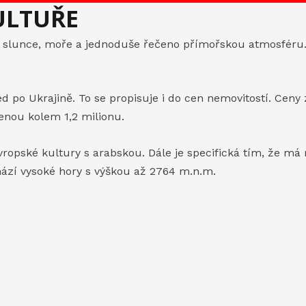
ULTUŘE
o, slunce, moře a jednoduše řečeno přímořskou atmosféru.
d po Ukrajině. To se propisuje i do cen nemovitostí. Ceny
cenou kolem 1,2 milionu.
evropské kultury s arabskou. Dále je specifická tím, že m
hází vysoké hory s výškou až 2764 m.n.m.