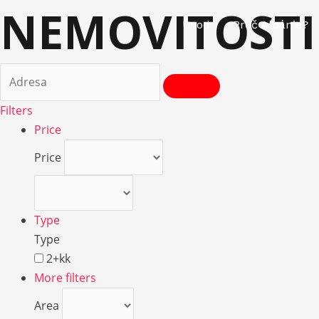
NEMOVITOSTI 
Přeskočit
Úvod
Proč Albánie?
na
obsah
Filters
Price
Price
Type
Type
2+kk
More filters
Area