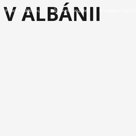
V ALBÁNII
Proces nákupu
Půjčovna vozidel
Pronájem apar