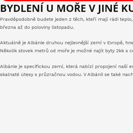
BYDLENÍ U MOŘE V JINÉ K
Pravděpodobně budete jeden z těch, kteří mají rádi tepl
března až do poloviny listopadu.
Aktuálně je Albánie druhou nejlevnější zemí v Evropě, hne
Několik stovek metrů od moře je možné najít byty 2kk s 
Albánie je specifickou zemí, která nabízí propojení naší 
skalnaté útesy s průzračnou vodou. V Albánii se také nac