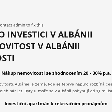
ntact admin to fix this.
 INVESTICI V ALBÁNII
OVITOST V ALBÁNII
OSTI
Nákup nemovitosti se zhodnocením 20 - 30% p.a.
osti. Albánie je země, kde se teprve naplno rozbíhá cesto
cích pár let. Byty u moře se v Albánii pohybují od 1,1 mili
Investiční apartmán k rekreačním pronájmům