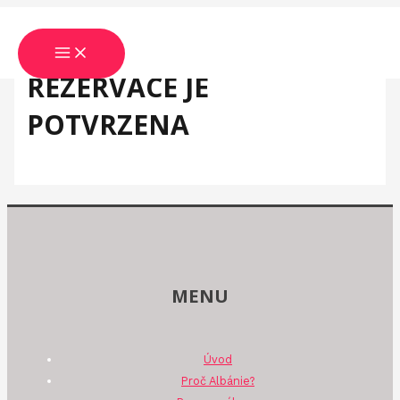
Přeskočit
MAIN
MENU
na
obsah
REZERVACE JE
POTVRZENA
MENU
Úvod
Proč Albánie?